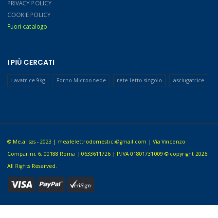
PRIVACY POLICY
COOKIE POLICY
Fuori catalogo
I PIÙ CERCATI
Lavatrice 9kg
Forno Microonede
rete letto singolo
asciugatrice
© Me.al sas - 2023 | mealelettrodomestici@gmail.com | Via Vincenzo
Comparini, 6, 00188 Roma | 0633611726 | P.IVA 01801731009 © copyright 2026.
All Rights Reserved.