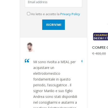
Ho letto e accetto la
Privacy Policy
COMFEE 
€ 400,00
a a MEAL per
Recentemente ho
Mi affido a
acquistato lavatrice e forno
anni. Non e
co
e sono rimasta
elettrodome
n questo
estremamente soddisfatta.
che possa 
atrice . Il
Manlio e il figlio Andrea
servizio e
 suo figlio
sono estremamente
come quell
ti disponibili
professionali e cordiali. Mi
loro. Conse
 e aiutarmi a
hanno offerto una vasta
montaggio,