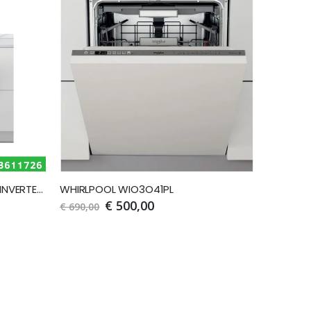
SMEG STL362DQ 14COP 8PR D INVERTER 46DB 3CESTI
WHIRLPOOL WIO3O41PL
€ 500,00
€ 690,00