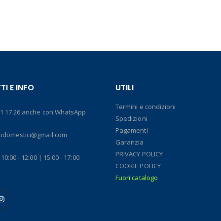
I E INFO
UTILI
Termini e condizioni
61 17 26 anche con WhatsApp
Spedizioni
Pagamenti
rodomestici@gmail.com
Garanzia
PRIVACY POLICY
 10:00 - 12:00 | 15:00 - 17:00
COOKIE POLICY
Fuori catalogo