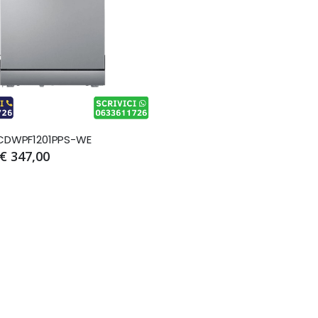
CDWPF1201PPS-WE
€ 347,00
 loro ormai da 10
Mi sono rivolta a MEAL per
Recen
siste negozio di
acquistare un
acquis
stici e similari
elettrodomestico
e sono
fornire un
fondamentale in questo
estrem
 una competenza
periodo, l’asciugatrice . Il
Manlio 
a che offrono
signor Manlio e suo figlio
sono 
gna al piano,
Andrea sono stati disponibili
profess
 assitenza
nel consigliarmi e aiutarmi a
hanno 