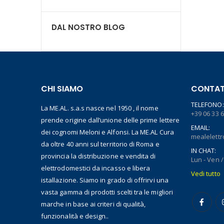
DAL NOSTRO BLOG
CHI SIAMO
CONTATT
TELEFONO:
La ME.AL. s.a.s nasce nel 1950 , il nome
+39 06 33 
prende origine dall’unione delle prime lettere
EMAIL:
dei cognomi Meloni e Alfonsi. La ME.AL Cura
mealelett
da oltre 40 anni sul territorio di Roma e
IN CHAT:
provincia la distribuzione e vendita di
Lun - Ven /
elettrodomestici da incasso e libera
Vedi tutto
istallazione. Siamo in grado di offrirvi una
vasta gamma di prodotti scelti tra le migliori
marche in base ai criteri di qualità,
funzionalità e design..