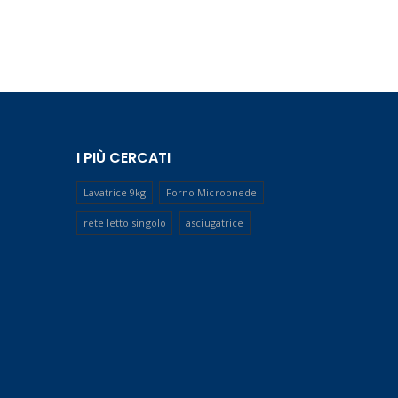
I PIÙ CERCATI
Lavatrice 9kg
Forno Microonede
rete letto singolo
asciugatrice