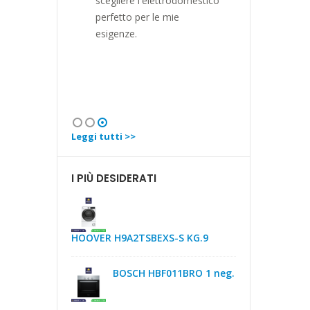
ttrodomestico
gamma di elettrodomestici
continua...
 mie
di alta qualità tra cui
perfetti. Gr
scegliere, e mi hanno
aiutato a trovare l'opzione
perfetta per le mie
esigenze.
Leggi tutti >>
I PIÙ DESIDERATI
HOOVER H9A2TSBEXS-S KG.9
BOSCH HBF011BRO 1 neg.