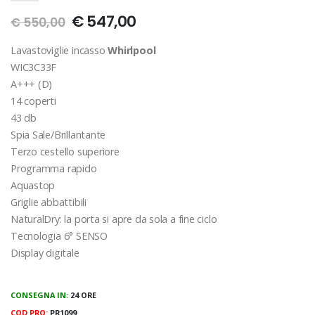
€ 547,00
€ 550,00
Lavastoviglie incasso
Whirlpool
WIC3C33F
A+++ (D)
14 coperti
43 db
Spia Sale/Brillantante
Terzo cestello superiore
Programma rapido
Aquastop
Griglie abbattibili
NaturalDry: la porta si apre da sola a fine ciclo
Tecnologia 6° SENSO
Display digitale
CONSEGNA IN:
24 ORE
COD PRO:
PR1099