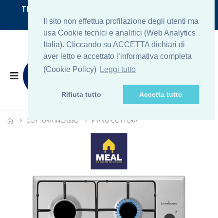
TRASPORTO GRATUITO per la zona di ROMA
NORD
Il sito non effettua profilazione degli utenti ma
usa Cookie tecnici e analitici (Web Analytics
Italia). Cliccando su ACCETTA dichiari di
aver letto e accettato l’informativa completa
(Cookie Policy)
Leggi tutto
Rifiuta tutto
Accetta tutto
COTTURA INCASSO
PIANO COTTURA