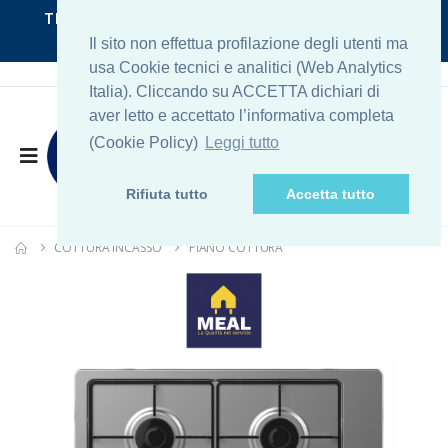
TRASPORTO GRATUITO per la zona di ROMA
NORD
Il sito non effettua profilazione degli utenti ma
usa Cookie tecnici e analitici (Web Analytics
Italia). Cliccando su ACCETTA dichiari di
aver letto e accettato l’informativa completa
(Cookie Policy)
Leggi tutto
Rifiuta tutto
Accetta tutto
COTTURA INCASSO
PIANO COTTURA