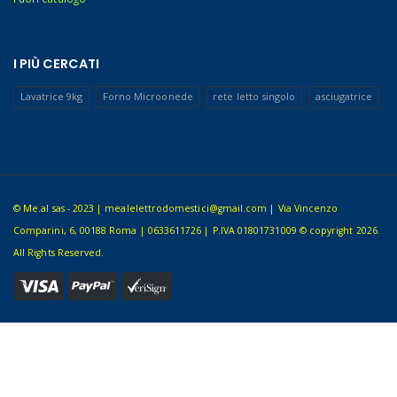
I PIÙ CERCATI
Lavatrice 9kg
Forno Microonede
rete letto singolo
asciugatrice
© Me.al sas - 2023 | mealelettrodomestici@gmail.com | Via Vincenzo
Comparini, 6, 00188 Roma | 0633611726 | P.IVA 01801731009 © copyright 2026.
All Rights Reserved.