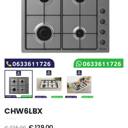
CHW6LBX
€ 129,00
€ 225,00